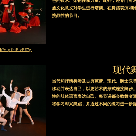
色的技术、柔韧性和力量。此外，还专门针
族文化意义对学生进行培训。在舞蹈表演和
挑战性的节目。
tch?v=p1biB-vBE7g
现代
当代和抒情类涉及古典芭蕾、现代、爵士乐
移动并表达自己，以更艺术的形式连接舞步
性的肢体语言表达自己。每节课都会教舞者
将学习即兴舞蹈，并通过不同的练习进一步