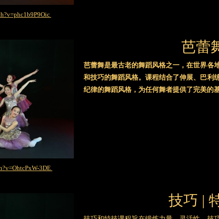
tch?v=phc1b9P9Oic
芭蕾
芭蕾舞是最古老的舞蹈风格之一，在世界各
和技巧的舞蹈风格。课程结合了伸展、巴利
纪律的舞蹈风格，为任何舞者提供了完美的
tch?v=OhtcPxW-3DE
技巧 | 
技巧和特技课程旨在锻炼力量、灵活性、技